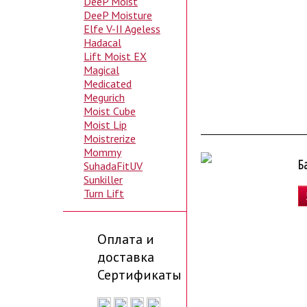
DeeP Moist
DeeP Moisture
Elfe V-II Ageless
Hadacal
Lift Moist EX
Magical
Medicated
Megurich
Moist Cube
Moist Lip
Moistrerize
Mommy
Б
SuhadaFitUV
Sunkiller
Turn Lift
Оплата и
доставка
Сертификаты