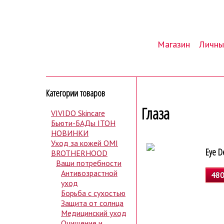
Магазин
Личны
Категории товаров
Глаза
VIVIDO Skincare
Бьюти-БАДы ITOH
НОВИНКИ
Уход за кожей OMI
Eye D
BROTHERHOOD
Ваши потребности
Антивозрастной
480
уход
Борьба с сухостью
Защита от солнца
Медицинский уход
Очищение и