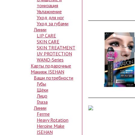
тонизация
Увлажнение
Уход для ног
Уход за губами
Линии
LIP CARE
SKIN CARE
SKIN TREATMENT
UV PROTECTION
WANO-Series
Карты подарочные
Макияж ISEHAN
Ваши потребности
Губы
Щёки
Лицо
Глаза
Линии
Ferme
Heavy Rotation
Heroine Make
ISEHAN