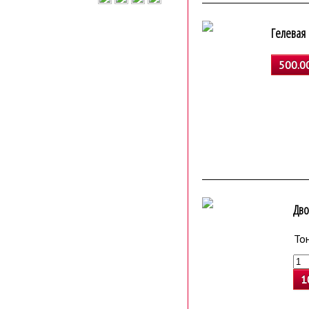
Гелевая 
500.00
Дво
То
1