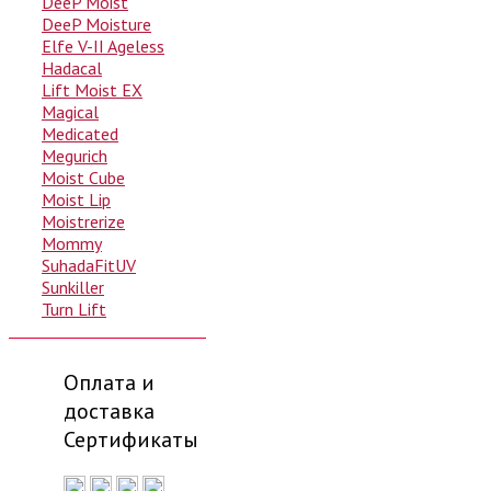
DeeP Moist
DeeP Moisture
Elfe V-II Ageless
Hadacal
Lift Moist EX
Magical
Medicated
Megurich
Moist Cube
Moist Lip
Moistrerize
Mommy
SuhadaFitUV
Sunkiller
Turn Lift
Оплата и
доставка
Сертификаты