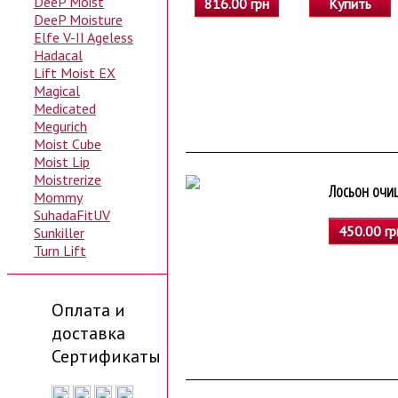
DeeP Moist
816.00 грн
Купить
DeeP Moisture
Elfe V-II Ageless
Hadacal
Lift Moist EX
Magical
Medicated
Megurich
Moist Cube
Moist Lip
Moistrerize
Лосьон очи
Mommy
SuhadaFitUV
450.00 гр
Sunkiller
Turn Lift
Оплата и
доставка
Сертификаты