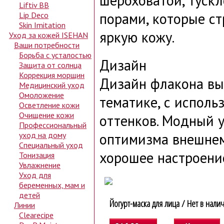
шероховатой, туск
Liftiv BB
порами, которые ст
Lip Deco
Skin Imitation
яркую кожу.
Уход за кожей ISEHAN
Ваши потребности
Борьба с усталостью
Дизайн
Защита от солнца
Коррекция морщин
Дизайн флакона вы
Медицинский уход
Омоложение
тематике, с исполь
Осветление кожи
Очищение кожи
оттенков. Модный 
Профессиональный
уход на дому
оптимизма внешнем
Специальный уход
хорошее настроени
Тонизация
Увлажнение
Уход для
беременных, мам и
детей
Йогурт-маска для лица / Нет в нали
Линии
Clearecipe