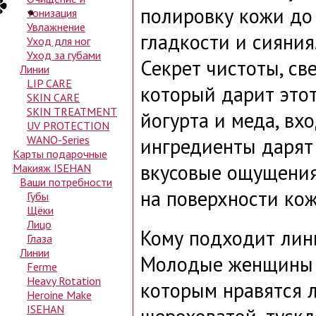
полировку кожи до
тонизация
Увлажнение
гладкости и сияния
Уход для ног
Уход за губами
Секрет чистоты, св
Линии
LIP CARE
который дарит этот
SKIN CARE
SKIN TREATMENT
йогурта и меда, вх
UV PROTECTION
WANO-Series
ингредиенты дарят
Карты подарочные
вкусовые ощущения
Макияж ISEHAN
Ваши потребности
на поверхности кож
Губы
Щёки
Лицо
Кому подходит лини
Глаза
Линии
Молодые женщины 2
Ferme
Heavy Rotation
которым нравятся л
Heroine Make
ISEHAN