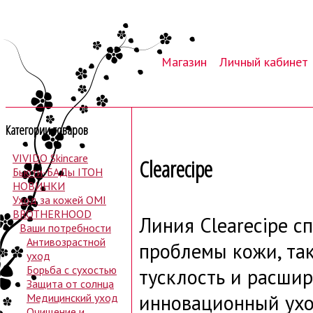
Магазин
Личный кабинет
Категории товаров
VIVIDO Skincare
Clearecipe
Бьюти-БАДы ITOH
НОВИНКИ
Уход за кожей OMI
BROTHERHOOD
Линия Clearecipe 
Ваши потребности
Антивозрастной
проблемы кожи, так
уход
Борьба с сухостью
тусклость и расшир
Защита от солнца
инновационный ухо
Медицинский уход
Очищение и